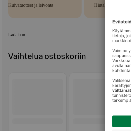
Kuivatuotteet ja leivonta
Hiutaleet
Ladataan...
Vaihtelua ostoskoriin
Ohita listaus