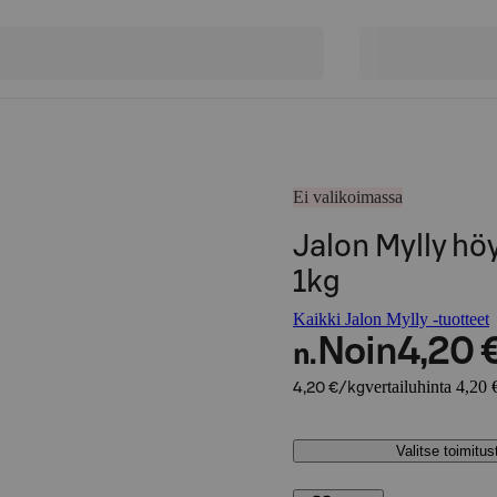
Ei valikoimassa
Jalon Mylly h
1kg
Kaikki Jalon Mylly -tuotteet
Noin
4,20 
n.
vertailuhinta 4,20 
4,20 €/kg
Valitse toimitu