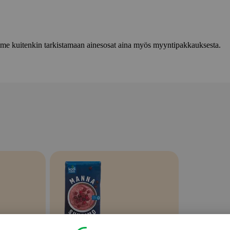
lemme kuitenkin tarkistamaan ainesosat aina myös myyntipakkauksesta.