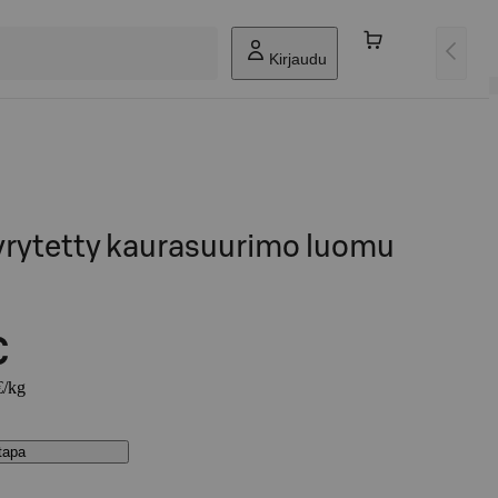
Kirjaudu
öyrytetty kaurasuurimo luomu
€
€/kg
stapa