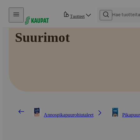
Hyppää sisältöön
Tuotteet
Suurimot
Annospikapuurohiutaleet
Pikapuur