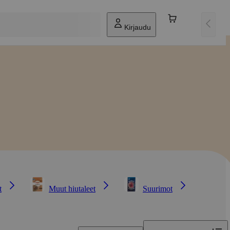
Kirjaudu
t
Muut hiutaleet
Suurimot