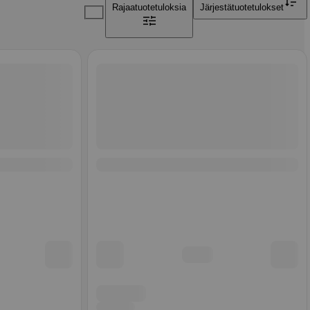
Rajaa
tuotetuloksia
Järjestä
tuotetulokset