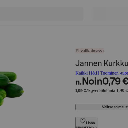
Ei valikoimassa
Jannen Kurkk
Kaikki H&H Tuominen -tuot
Noin
0,79 
n.
vertailuhinta 1,99 
1,99 €/kg
Valitse toimitu
Lisää
suosikkeihin,