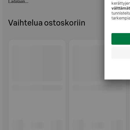
Ladataan...
Vaihtelua ostoskoriin
Ohita listaus