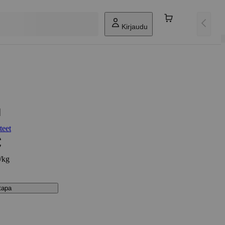
Kirjaudu
u
teet
€
€/kg
stapa