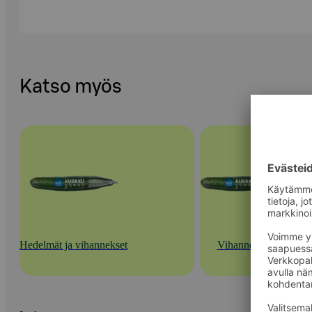
Katso myös
Hedelmät ja vihannekset
Vihannekset