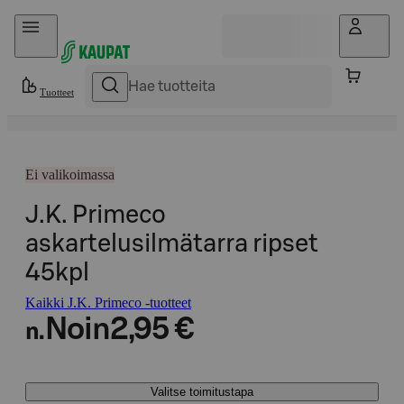
Hyppää sisältöön
Tuotteet
Ei valikoimassa
J.K. Primeco
askartelusilmätarra ripset
45kpl
Kaikki J.K. Primeco -tuotteet
Noin
2,95 €
n.
Valitse toimitustapa