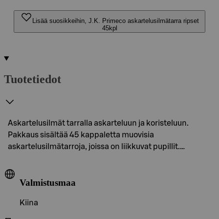
Lisää suosikkeihin, J.K. Primeco askartelusilmätarra ripset
45kpl
Tuotetiedot
Askartelusilmät tarralla askarteluun ja koristeluun.
Pakkaus sisältää 45 kappaletta muovisia
askartelusilmätarroja, joissa on liikkuvat pupillit.…
Valmistusmaa
Kiina