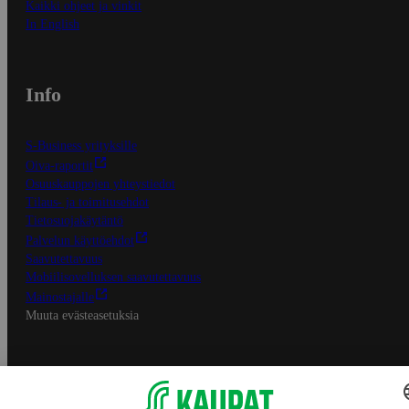
Kaikki ohjeet ja vinkit
In English
Info
S-Business yrityksille
Oiva-raportit
Osuuskauppojen yhteystiedot
Tilaus- ja toimitusehdot
Tietosuojakäytäntö
Palvelun käyttöehdot
Saavutettavuus
Mobiilisovelluksen saavutettavuus
Mainostajalle
Muuta evästeasetuksia
S-ryhmän palvelut