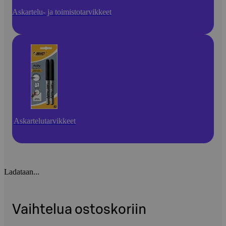
Askartelu- ja toimistotarvikkeet
Askartelutarvikkeet
Ladataan...
Vaihtelua ostoskoriin