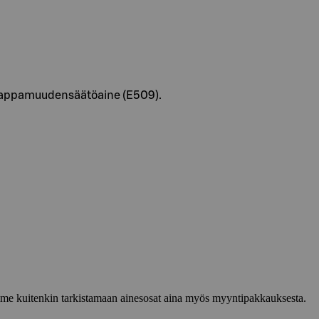
, happamuudensäätöaine (E509).
lemme kuitenkin tarkistamaan ainesosat aina myös myyntipakkauksesta.