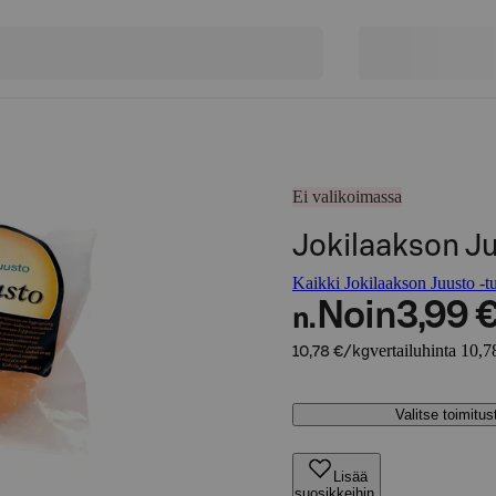
Ei valikoimassa
Jokilaakson J
Kaikki Jokilaakson Juusto -tu
Noin
3,99 
n.
vertailuhinta 10,7
10,78 €/kg
Valitse toimitu
Lisää
suosikkeihin,