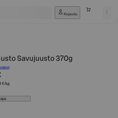
Kirjaudu
uusto Savujuusto 370g
otteet
€
8 €/kg
stapa