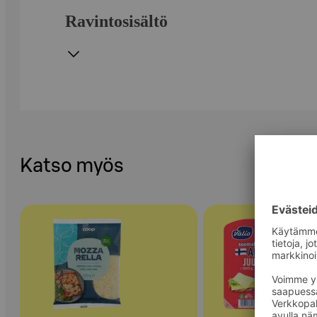
Ravintosisältö
Katso myös