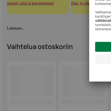
Juustot, tofut ja kasvipohjaiset
Pala- ja viipalejuustot
Ladataan...
Vaihtelua ostoskoriin
Ohita listaus