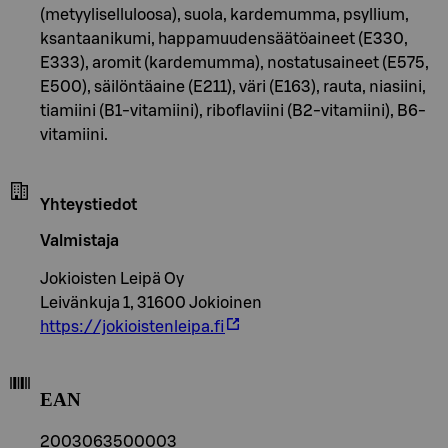
(metyyliselluloosa), suola, kardemumma, psyllium,
ksantaanikumi, happamuudensäätöaineet (E330,
E333), aromit (kardemumma), nostatusaineet (E575,
E500), säilöntäaine (E211), väri (E163), rauta, niasiini,
tiamiini (B1-vitamiini), riboflaviini (B2-vitamiini), B6-
vitamiini.
Yhteystiedot
Valmistaja
Jokioisten Leipä Oy
Leivänkuja 1, 31600 Jokioinen
https://jokioistenleipa.fi
EAN
2003063500003