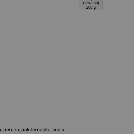
(hiivaton)
200 g
, peruna, palsternakka, suola