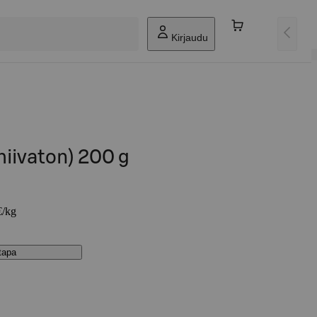
Kirjaudu
hiivaton) 200 g
€/kg
stapa