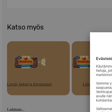
Katso myös
Leivät, keksit ja leivonnaiset
Leivät
Ladataan...