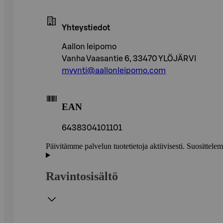
Yhteystiedot
Aallon leipomo
Vanha Vaasantie 6, 33470 YLÖJÄRVI
myynti@aallonleipomo.com
EAN
6438304101101
Päivitämme palvelun tuotetietoja aktiivisesti. Suositte
Ravintosisältö