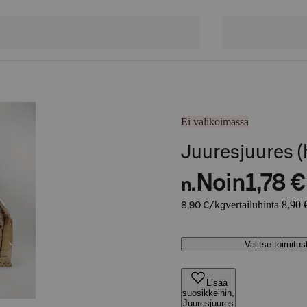
Ei valikoimassa
Juuresjuures (
Noin
1,78 €
n.
vertailuhinta 8,90 
8,90 €/kg
Valitse toimitu
Lisää
suosikkeihin,
Juuresjuures