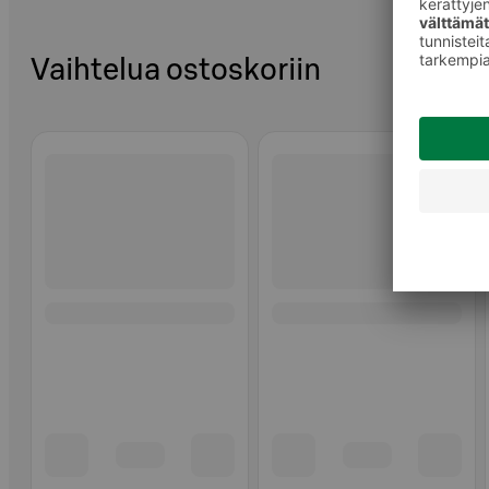
Vaihtelua ostoskoriin
Ohita listaus