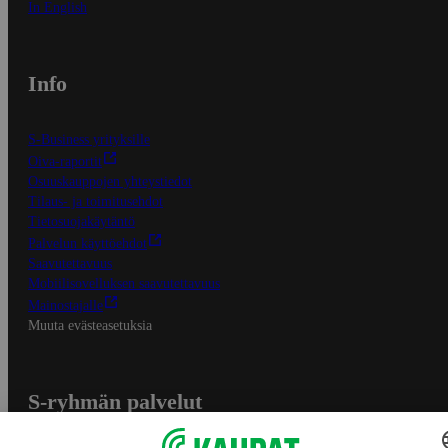
In English
Info
S-Business yrityksille
Oiva-raportit
Osuuskauppojen yhteystiedot
Tilaus- ja toimitusehdot
Tietosuojakäytäntö
Palvelun käyttöehdot
Saavutettavuus
Mobiilisovelluksen saavutettavuus
Mainostajalle
Muuta evästeasetuksia
S-ryhmän palvelut