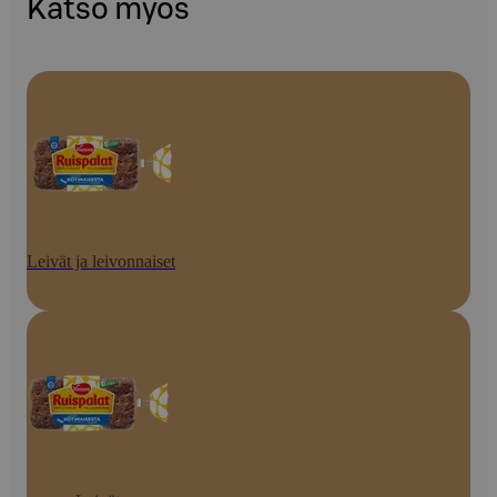
Katso myös
Leivät ja leivonnaiset