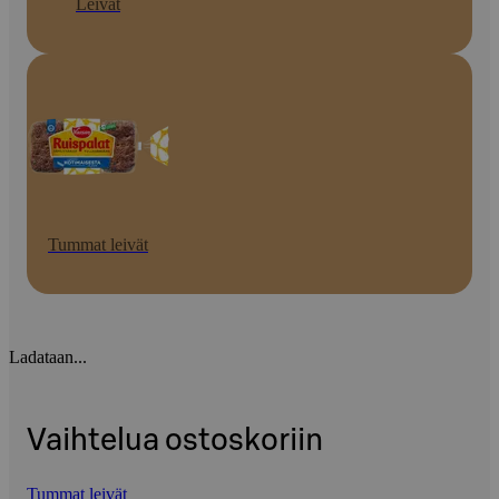
Leivät
Tummat leivät
Ladataan...
Vaihtelua ostoskoriin
Tummat leivät