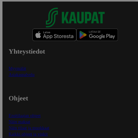
Yhteystiedot
Myymälät
Asiakaspalvelu
Ohjeet
Ensitilaajan ohjeet
Näin maksat
Näin tilaat ja muokkaat
Kaikki ohjeet ja vinkit