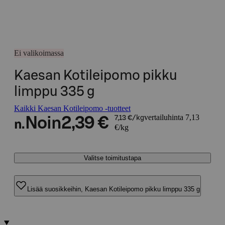
Ei valikoimassa
Kaesan Kotileipomo pikku
limppu 335 g
Kaikki Kaesan Kotileipomo -tuotteet
vertailuhinta 7,13
Noin
2,39 €
7,13 €/kg
n.
€/kg
Valitse toimitustapa
Lisää suosikkeihin, Kaesan Kotileipomo pikku limppu 335 g