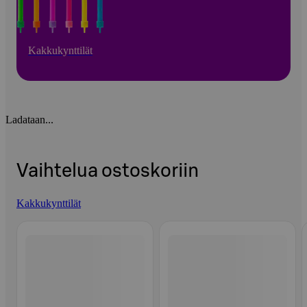
Kakkukynttilät
Ladataan...
Vaihtelua ostoskoriin
Kakkukynttilät
Ohita listaus