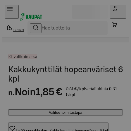
Hyppää sisältöön
Tuotteet
Ei valikoimassa
Kakkukynttilät hopeanväriset 6
kpl
vertailuhinta 0,31
Noin
1,85 €
0,31 €/kpl
n.
€/kpl
Valitse toimitustapa
Lisää suosikkeihin, Kakkukynttilät hopeanväriset 6 kpl