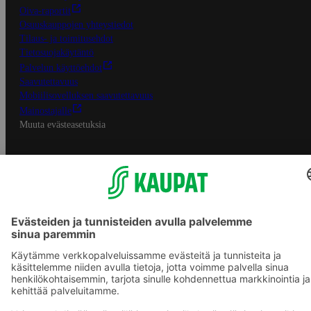
Oiva-raportit
Osuuskauppojen yhteystiedot
Tilaus- ja toimitusehdot
Tietosuojakäytäntö
Palvelun käyttöehdot
Saavutettavuus
Mobiilisovelluksen saavutettavuus
Mainostajalle
Muuta evästeasetuksia
S-ryhmän palvelut
S-ryhmä
Asiakasomistajuus
Yhteishyvä Ruoka -sovellus
S-ostoslista -sovellus
Prisma.fi
Sokos.fi
S-Pankki