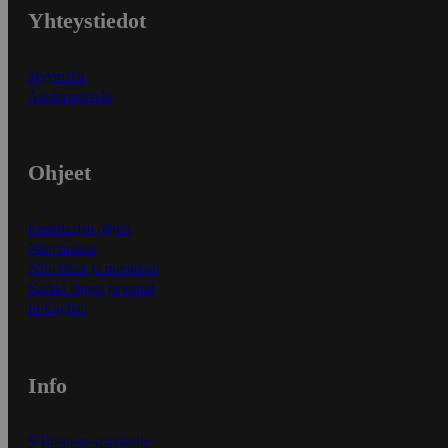
Yhteystiedot
Myymälät
Asiakaspalvelu
Ohjeet
Ensitilaajan ohjeet
Näin maksat
Näin tilaat ja muokkaat
Kaikki ohjeet ja vinkit
In English
Info
S-Business yrityksille