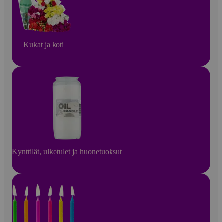
Kukat ja koti
Kynttilät, ulkotulet ja huonetuoksut