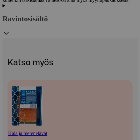
kuitenkin tarkistamaan ainesosat aina myös myyntipakkauksesta.
Ravintosisältö
Katso myös
Kala ja merenelävät