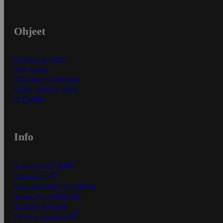
Ohjeet
Ensitilaajan ohjeet
Näin maksat
Näin tilaat ja muokkaat
Kaikki ohjeet ja vinkit
In English
Info
S-Business yrityksille
Oiva-raportit
Osuuskauppojen yhteystiedot
Tilaus- ja toimitusehdot
Tietosuojakäytäntö
Palvelun käyttöehdot