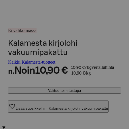
Ei valikoimassa
Kalamesta kirjolohi
vakuumipakattu
Kaikki Kalamesta-tuotteet
vertailuhinta
Noin
10,90 €
10,90 €/kg
n.
10,90 €/kg
Valitse toimitustapa
Lisää suosikkeihin, Kalamesta kirjolohi vakuumipakattu