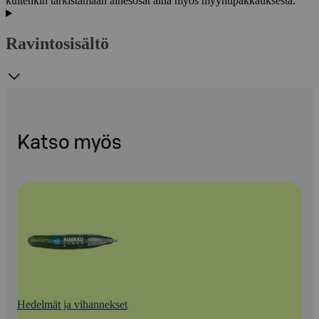
kuitenkin tarkistamaan ainesosat aina myös myyntipakkauksesta.
Ravintosisältö
Katso myös
Hedelmät ja vihannekset