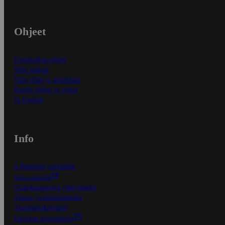
Ohjeet
Ensitilaajan ohjeet
Näin maksat
Näin tilaat ja muokkaat
Kaikki ohjeet ja vinkit
In English
Info
S-Business yrityksille
Oiva-raportit
Osuuskauppojen yhteystiedot
Tilaus- ja toimitusehdot
Tietosuojakäytäntö
Palvelun käyttöehdot