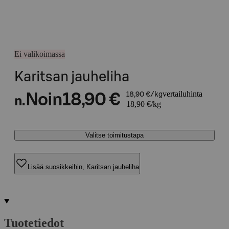
Ei valikoimassa
Karitsan jauheliha
vertailuhinta
Noin
18,90 €
18,90 €/kg
n.
18,90 €/kg
Valitse toimitustapa
Lisää suosikkeihin, Karitsan jauheliha
Tuotetiedot