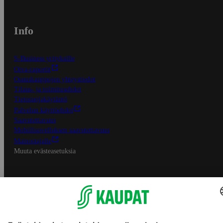
Info
S-Business yrityksille
Oiva-raportit
Osuuskauppojen yhteystiedot
Tilaus- ja toimitusehdot
Tietosuojakäytäntö
Palvelun käyttöehdot
Saavutettavuus
Mobiilisovelluksen saavutettavuus
Mainostajalle
Muuta evästeasetuksia
S-ryhmän palvelut
S-ryhmä