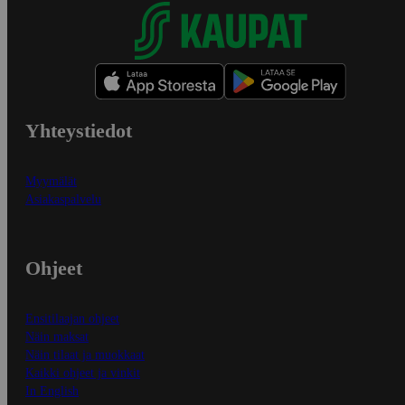
Yhteystiedot
Myymälät
Asiakaspalvelu
Ohjeet
Ensitilaajan ohjeet
Näin maksat
Näin tilaat ja muokkaat
Kaikki ohjeet ja vinkit
In English