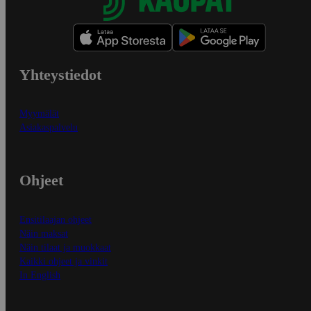
Yhteystiedot
Myymälät
Asiakaspalvelu
Ohjeet
Ensitilaajan ohjeet
Näin maksat
Näin tilaat ja muokkaat
Kaikki ohjeet ja vinkit
In English