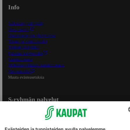
Info
S-Business yrityksille
Oiva-raportit
Osuuskauppojen yhteystiedot
Tilaus- ja toimitusehdot
Tietosuojakäytäntö
Palvelun käyttöehdot
Saavutettavuus
Mobiilisovelluksen saavutettavuus
Mainostajalle
Muuta evästeasetuksia
S-ryhmän palvelut
S-ryhmä
Asiakasomistajuus
Yhteishyvä Ruoka -sovellus