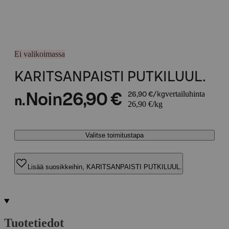
Ei valikoimassa
KARITSANPAISTI PUTKILUUL.
vertailuhinta
Noin
26,90 €
26,90 €/kg
n.
26,90 €/kg
Valitse toimitustapa
Lisää suosikkeihin, KARITSANPAISTI PUTKILUUL.
Tuotetiedot