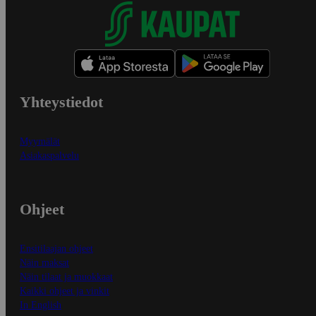
Yhteystiedot
Myymälät
Asiakaspalvelu
Ohjeet
Ensitilaajan ohjeet
Näin maksat
Näin tilaat ja muokkaat
Kaikki ohjeet ja vinkit
In English