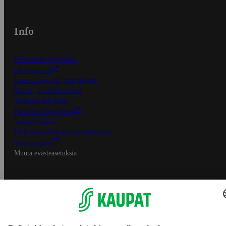
Info
S-Business yrityksille
Oiva-raportit
Osuuskauppojen yhteystiedot
Tilaus- ja toimitusehdot
Tietosuojakäytäntö
Palvelun käyttöehdot
Saavutettavuus
Mobiilisovelluksen saavutettavuus
Mainostajalle
Muuta evästeasetuksia
S-ryhmän palvelut
S-ryhmä