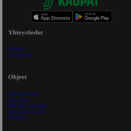
Yhteystiedot
Myymälät
Asiakaspalvelu
Ohjeet
Ensitilaajan ohjeet
Näin maksat
Näin tilaat ja muokkaat
Kaikki ohjeet ja vinkit
In English