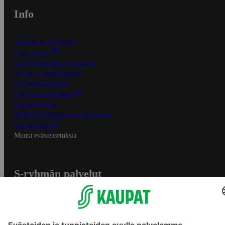
Info
S-Business yrityksille
Oiva-raportit
Osuuskauppojen yhteystiedot
Tilaus- ja toimitusehdot
Tietosuojakäytäntö
Palvelun käyttöehdot
Saavutettavuus
Mobiilisovelluksen saavutettavuus
Mainostajalle
Muuta evästeasetuksia
S-ryhmän palvelut
S-ryhmä
Asiakasomistajuus