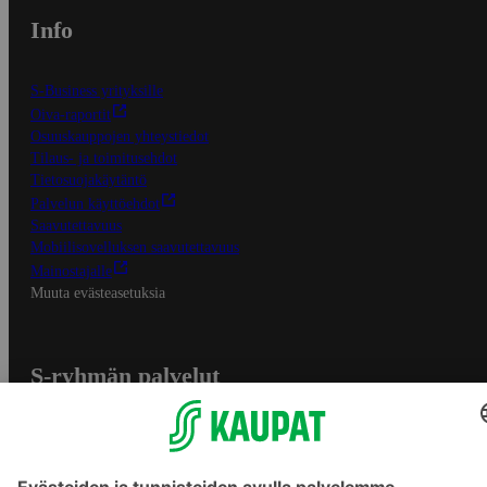
Info
S-Business yrityksille
Oiva-raportit
Osuuskauppojen yhteystiedot
Tilaus- ja toimitusehdot
Tietosuojakäytäntö
Palvelun käyttöehdot
Saavutettavuus
Mobiilisovelluksen saavutettavuus
Mainostajalle
Muuta evästeasetuksia
S-ryhmän palvelut
S-ryhmä
Asiakasomistajuus