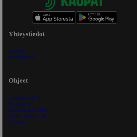
Yhteystiedot
Myymälät
Asiakaspalvelu
Ohjeet
Ensitilaajan ohjeet
Näin maksat
Näin tilaat ja muokkaat
Kaikki ohjeet ja vinkit
In English