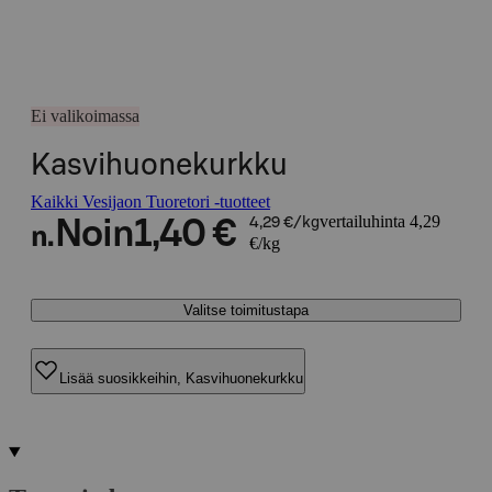
Ei valikoimassa
Kasvihuonekurkku
Kaikki Vesijaon Tuoretori -tuotteet
vertailuhinta 4,29
Noin
1,40 €
4,29 €/kg
n.
€/kg
Valitse toimitustapa
Lisää suosikkeihin, Kasvihuonekurkku