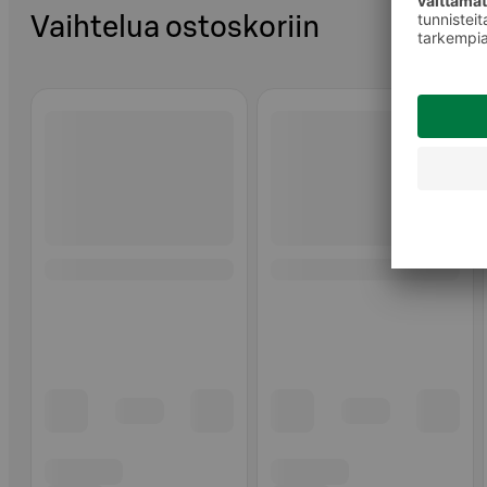
Vaihtelua ostoskoriin
Ohita listaus