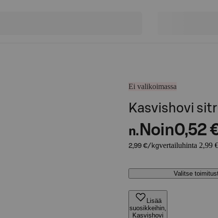
Ei valikoimassa
Kasvishovi sit
Noin
0,52 
n.
vertailuhinta 2,99 
2,99 €/kg
Valitse toimitu
Lisää
suosikkeihin,
Kasvishovi