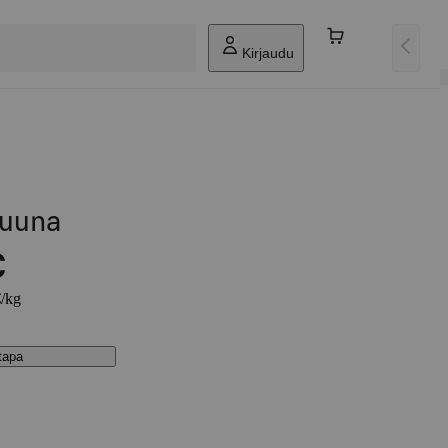
Kirjaudu
ruuna
€
€/kg
stapa