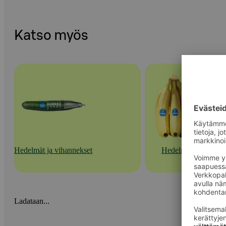
Katso myös
Hedelmät ja vihannekset
Hedelmät
Ladataan...