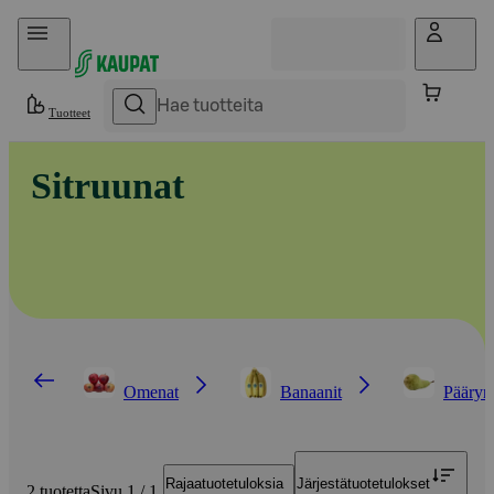
Hyppää sisältöön
Tuotteet
Sitruunat
Omenat
Banaanit
Pääryn
Rajaa
tuotetuloksia
Järjestä
tuotetulokset
2 tuotetta
Sivu 1 / 1