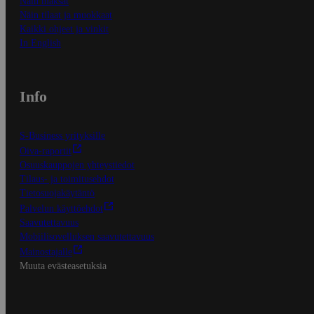
Näin maksat
Näin tilaat ja muokkaat
Kaikki ohjeet ja vinkit
In English
Info
S-Business yrityksille
Oiva-raportit
Osuuskauppojen yhteystiedot
Tilaus- ja toimitusehdot
Tietosuojakäytäntö
Palvelun käyttöehdot
Saavutettavuus
Mobiilisovelluksen saavutettavuus
Mainostajalle
Muuta evästeasetuksia