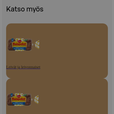
Katso myös
Leivät ja leivonnaiset