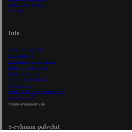
Kaikki ohjeet ja vinkit
In English
Info
S-Business yrityksille
Oiva-raportit
Osuuskauppojen yhteystiedot
Tilaus- ja toimitusehdot
Tietosuojakäytäntö
Palvelun käyttöehdot
Saavutettavuus
Mobiilisovelluksen saavutettavuus
Mainostajalle
Muuta evästeasetuksia
S-ryhmän palvelut