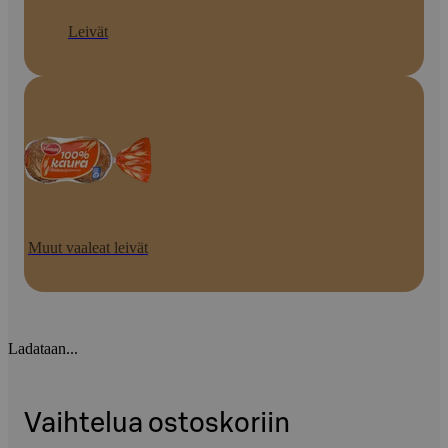
Leivät
Muut vaaleat leivät
Ladataan...
Vaihtelua ostoskoriin