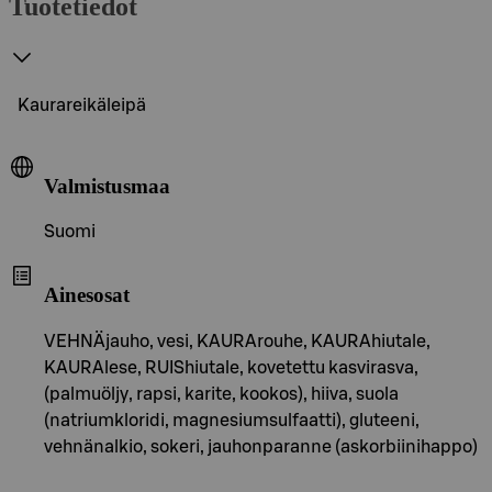
Tuotetiedot
Kaurareikäleipä
Valmistusmaa
Suomi
Ainesosat
VEHNÄjauho, vesi, KAURArouhe, KAURAhiutale,
KAURAlese, RUIShiutale, kovetettu kasvirasva,
(palmuöljy, rapsi, karite, kookos), hiiva, suola
(natriumkloridi, magnesiumsulfaatti), gluteeni,
vehnänalkio, sokeri, jauhonparanne (askorbiinihappo)