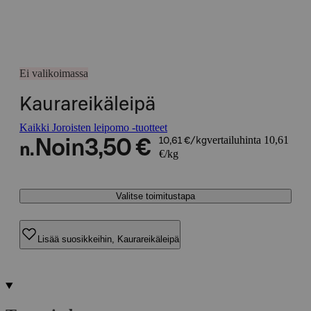
Ei valikoimassa
Kaurareikäleipä
Kaikki Joroisten leipomo -tuotteet
vertailuhinta 10,61
Noin
3,50 €
10,61 €/kg
n.
€/kg
Valitse toimitustapa
Lisää suosikkeihin, Kaurareikäleipä