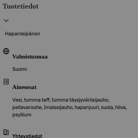
Tuotetiedot
Hapanleipänen
Valmistusmaa
Suomi
Ainesosat
Vesi, tumma teff, tumma täysjyväriisijauho,
pellavarouhe, |maissijauho, hapanjuuri, suola, hiiva,
psyllium
Yhteystiedot