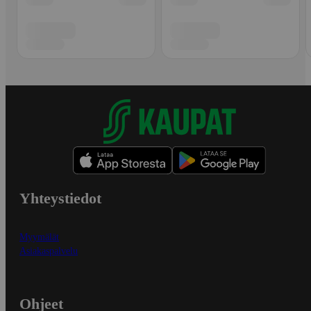
Yhteystiedot
Myymälät
Asiakaspalvelu
Ohjeet