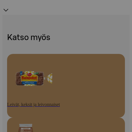
Katso myös
Leivät, keksit ja leivonnaiset