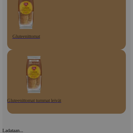
Gluteenittomat
Gluteenittomat tummat leivät
Ladataan...