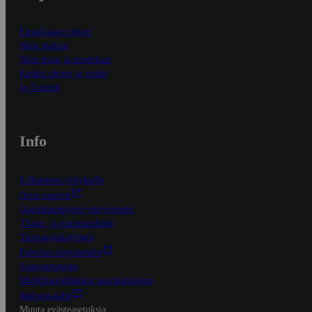
Ensitilaajan ohjeet
Näin maksat
Näin tilaat ja muokkaat
Kaikki ohjeet ja vinkit
In English
Info
S-Business yrityksille
Oiva-raportit
Osuuskauppojen yhteystiedot
Tilaus- ja toimitusehdot
Tietosuojakäytäntö
Palvelun käyttöehdot
Saavutettavuus
Mobiilisovelluksen saavutettavuus
Mainostajalle
Muuta evästeasetuksia