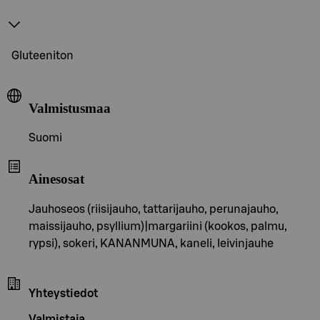
Gluteeniton
Valmistusmaa
Suomi
Ainesosat
Jauhoseos (riisijauho, tattarijauho, perunajauho,
maissijauho, psyllium)|margariini (kookos, palmu,
rypsi), sokeri, KANANMUNA, kaneli, leivinjauhe
Yhteystiedot
Valmistaja