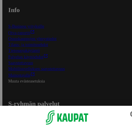
Info
S-Business yrityksille
Oiva-raportit
Osuuskauppojen yhteystiedot
Tilaus- ja toimitusehdot
Tietosuojakäytäntö
Palvelun käyttöehdot
Saavutettavuus
Mobiilisovelluksen saavutettavuus
Mainostajalle
Muuta evästeasetuksia
S-ryhmän palvelut
S-ryhmä
Asiakasomistajuus