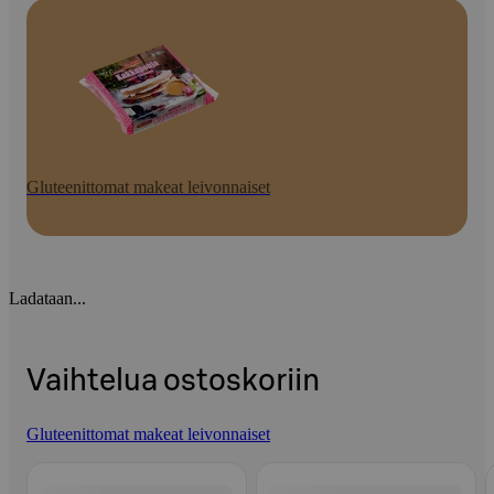
Gluteenittomat makeat leivonnaiset
Ladataan...
Vaihtelua ostoskoriin
Gluteenittomat makeat leivonnaiset
Ohita listaus