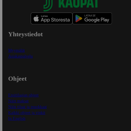
Yhteystiedot
Myymälät
Asiakaspalvelu
Ohjeet
Ensitilaajan ohjeet
Näin maksat
Näin tilaat ja muokkaat
Kaikki ohjeet ja vinkit
In English