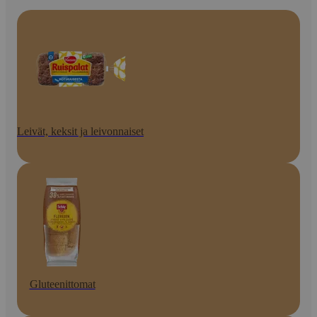
Leivät, keksit ja leivonnaiset
Gluteenittomat