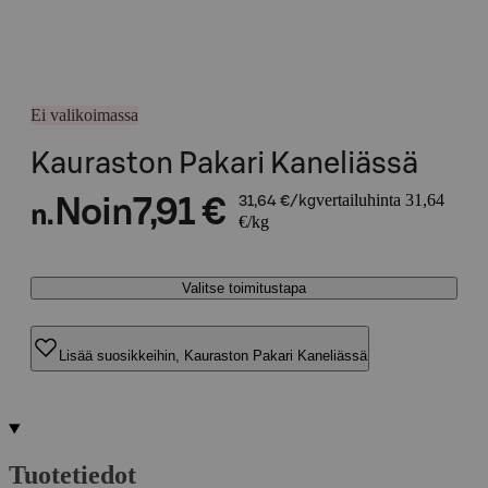
Ei valikoimassa
Kauraston Pakari Kaneliässä
vertailuhinta 31,64
Noin
7,91 €
31,64 €/kg
n.
€/kg
Valitse toimitustapa
Lisää suosikkeihin, Kauraston Pakari Kaneliässä
Tuotetiedot