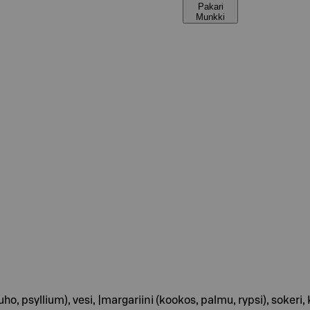
Pakari
Munkki
auho, psyllium), vesi, |margariini (kookos, palmu, rypsi), so