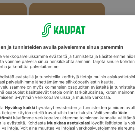
Gluteenittomat makeat leivonnaiset