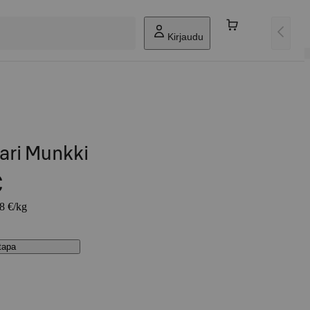
Kirjaudu
ari Munkki
€
48 €/kg
stapa