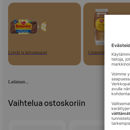
Leivät ja leivonnaiset
Gluteenittomat
Ladataan...
Vaihtelua ostoskoriin
Ohita listaus