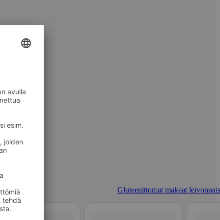
Gluteenittomat makeat leivonnais