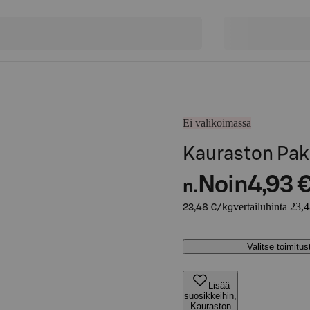
Ei valikoimassa
Kauraston Pak
Noin
4,93 
n.
vertailuhinta 23,
23,48 €/kg
Valitse toimitu
Lisää
suosikkeihin,
Kauraston