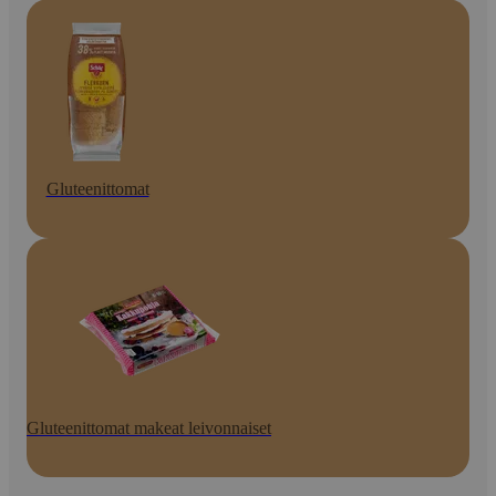
Gluteenittomat
Gluteenittomat makeat leivonnaiset