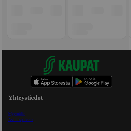
Yhteystiedot
Myymälät
Asiakaspalvelu