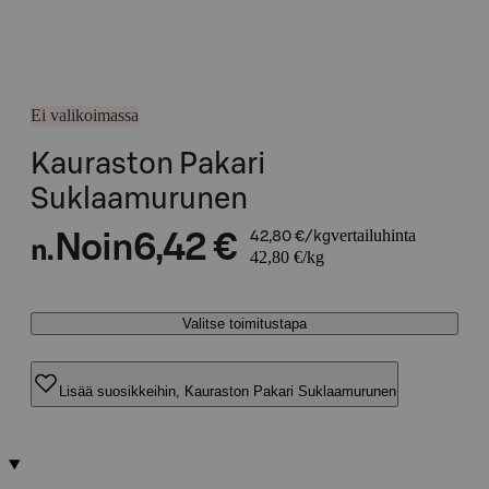
Ei valikoimassa
Kauraston Pakari
Suklaamurunen
vertailuhinta
Noin
6,42 €
42,80 €/kg
n.
42,80 €/kg
Valitse toimitustapa
Lisää suosikkeihin, Kauraston Pakari Suklaamurunen