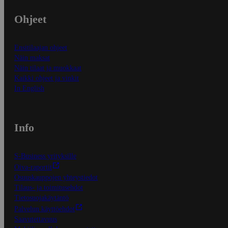
Ohjeet
Ensitilaajan ohjeet
Näin maksat
Näin tilaat ja muokkaat
Kaikki ohjeet ja vinkit
In English
Info
S-Business yrityksille
Oiva-raportit
Osuuskauppojen yhteystiedot
Tilaus- ja toimitusehdot
Tietosuojakäytäntö
Palvelun käyttöehdot
Saavutettavuus