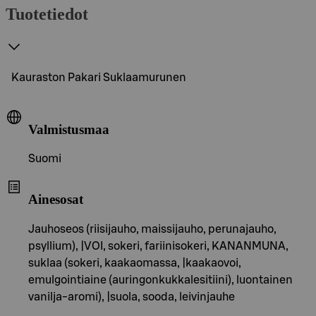
Tuotetiedot
Kauraston Pakari Suklaamurunen
Valmistusmaa
Suomi
Ainesosat
Jauhoseos (riisijauho, maissijauho, perunajauho,
psyllium), |VOI, sokeri, fariinisokeri, KANANMUNA,
suklaa (sokeri, kaakaomassa, |kaakaovoi,
emulgointiaine (auringonkukkalesitiini), luontainen
vanilja-aromi), |suola, sooda, leivinjauhe