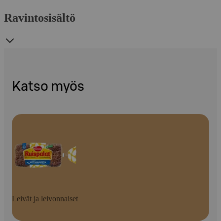
Ravintosisältö
Katso myös
Leivät ja leivonnaiset