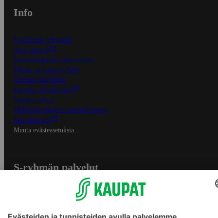
Info
S-Business yrityksille
Oiva-raportit
Osuuskauppojen yhteystiedot
Tilaus- ja toimitusehdot
Tietosuojakäytäntö
Palvelun käyttöehdot
Saavutettavuus
Mobiilisovelluksen saavutettavuus
Mainostajalle
Muuta evästeasetuksia
S-ryhmän palvelut
S-ryhmä
Asiakasomistajuus
Yhteishyvä Ruoka -sovellus