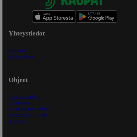
Yhteystiedot
Myymälät
Asiakaspalvelu
Ohjeet
Ensitilaajan ohjeet
Näin maksat
Näin tilaat ja muokkaat
Kaikki ohjeet ja vinkit
In English