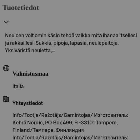
Tuotetiedot
Neuloen voit omin käsin tehdä vaikka mitä ihanaa itsellesi
ja rakkaillesi. Sukkia, pipoja, lapasia, neulepaitoja.
Yksiväristä neuletta,…
Valmistusmaa
Italia
Yhteystiedot
Info/Tootja/Ražotājs/Gamintojas/ Изготовитель:
Kehrä Nordic, PO Box 499, FI-33101 Tampere,
Finland/Тампере, Финляндия
Info/Tootja/Ražotājs/Gamintojas/ Изготовитель: