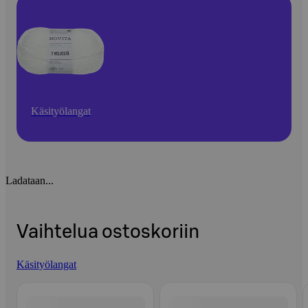
Käsityölangat
Ladataan...
Vaihtelua ostoskoriin
Käsityölangat
Ohita listaus