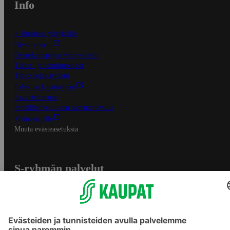
Info
S-Business yrityksille
Oiva-raportit
Osuuskauppojen yhteystiedot
Tilaus- ja toimitusehdot
Tietosuojakäytäntö
Palvelun käyttöehdot
Saavutettavuus
Mobiilisovelluksen saavutettavuus
Mainostajalle
Muuta evästeasetuksia
S-ryhmän palvelut
S-ryhmä
Asiakasomistajuus
Yhteishyvä Ruoka -sovellus