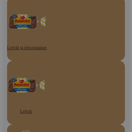
Leivät ja leivonnaiset
Leivät