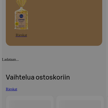
Rieskat
Ladataan...
Vaihtelua ostoskoriin
Rieskat
Ohita listaus