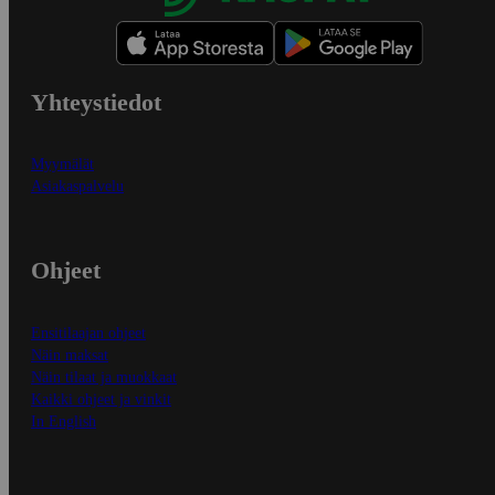
Yhteystiedot
Myymälät
Asiakaspalvelu
Ohjeet
Ensitilaajan ohjeet
Näin maksat
Näin tilaat ja muokkaat
Kaikki ohjeet ja vinkit
In English