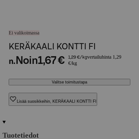
Ei valikoimassa
KERÄKAALI KONTTI FI
vertailuhinta 1,29
Noin
1,67 €
1,29 €/kg
n.
€/kg
Valitse toimitustapa
Lisää suosikkeihin, KERÄKAALI KONTTI FI
Tuotetiedot