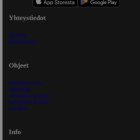
Yhteystiedot
Myymälät
Asiakaspalvelu
Ohjeet
Ensitilaajan ohjeet
Näin maksat
Näin tilaat ja muokkaat
Kaikki ohjeet ja vinkit
In English
Info