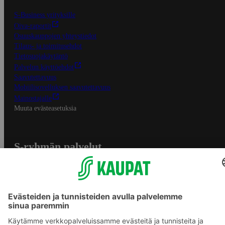
S-Business yrityksille
Oiva-raportit
Osuuskauppojen yhteystiedot
Tilaus- ja toimitusehdot
Tietosuojakäytäntö
Palvelun käyttöehdot
Saavutettavuus
Mobiilisovelluksen saavutettavuus
Mainostajalle
Muuta evästeasetuksia
S-ryhmän palvelut
S-ryhmä
Asiakasomistajuus
Yhteishyvä Ruoka -sovellus
S-ostoslista -sovellus
Prisma.fi