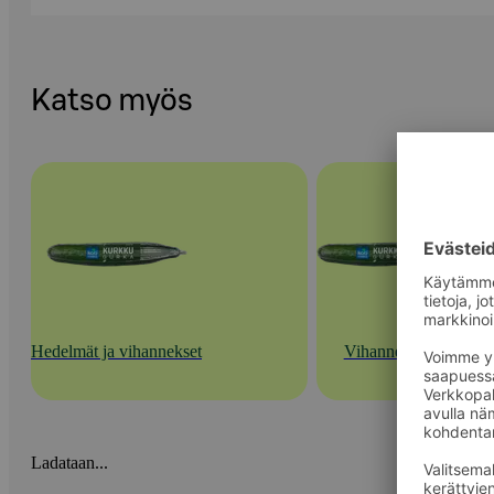
Katso myös
Hedelmät ja vihannekset
Vihannekset
Ladataan...