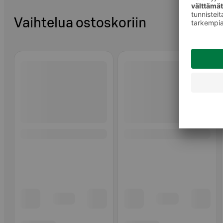
Vaihtelua ostoskoriin
Ohita listaus