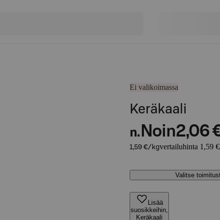
Ei valikoimassa
Keräkaali
Noin
2,06 
n.
vertailuhinta 1,59 
1,59 €/kg
Valitse toimitu
Lisää
suosikkeihin,
Keräkaali