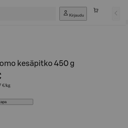
Kirjaudu
omo kesäpitko 450 g
€
7 €/kg
stapa