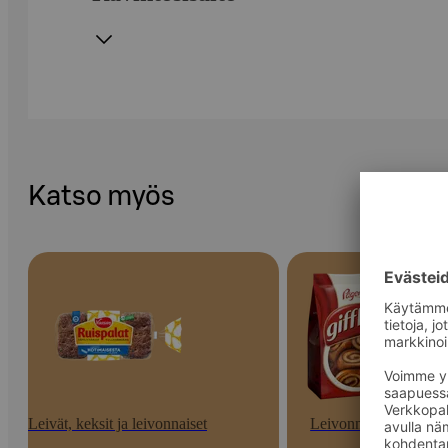
Katso myös
Leivät, keksit ja leivonnaiset
Leivonnaiset