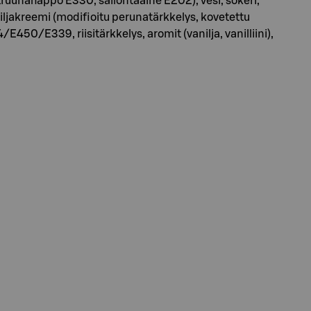
ruunahappo E330, säilöntäaine E202), vesi, sokeri,
aniljakreemi (modifioitu perunatärkkelys, kovetettu
450/E339, riisitärkkelys, aromit (vanilja, vanilliini),