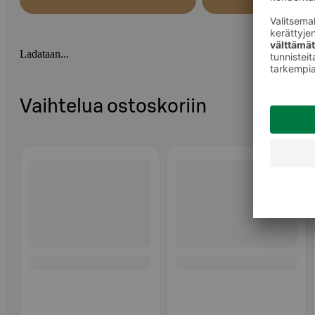
Ladataan...
Vaihtelua ostoskoriin
Ohita listaus