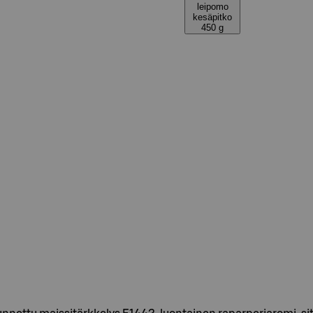
leipomo
kesäpitko
450 g