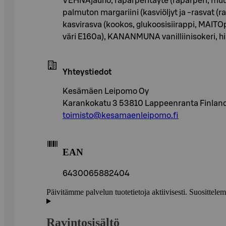
VEHNÄjauho, raparperitäyte (raparperi, muu
palmuton margariini (kasviöljyt ja -rasvat (r
kasvirasva (kookos, glukoosisiirappi, MAITOpr
väri E160a), KANANMUNA vanilliinisokeri, h
Yhteystiedot
Kesämäen Leipomo Oy
Karankokatu 3 53810 Lappeenranta Finlan
toimisto@kesamaenleipomo.fi
EAN
6430065882404
Päivitämme palvelun tuotetietoja aktiivisesti. Suositte
Ravintosisältö