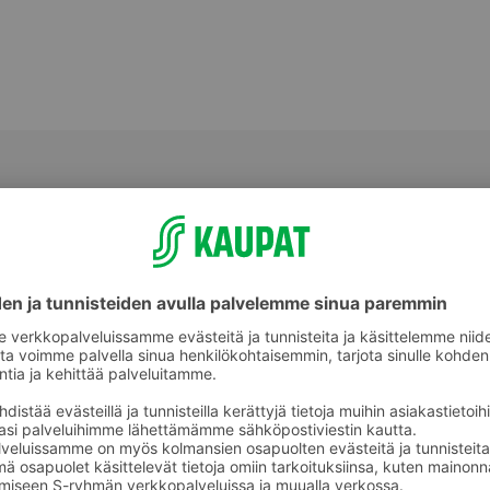
Pitkot ja täytepitkot