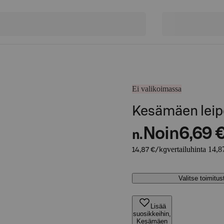
Ei valikoimassa
Kesämäen leip
Noin
6,69 
n.
vertailuhinta 14,8
14,87 €/kg
Valitse toimitu
Lisää
suosikkeihin,
Kesämäen