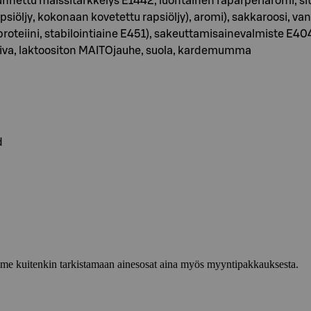
nnettu maissitärkkelys E1442, luontainen raparperiaromi, sit
apsiöljy, kokonaan kovetettu rapsiöljy), aromi), sakkaroosi, v
oteiini, stabilointiaine E451), sakeuttamisainevalmiste E404/E
iiva, laktoositon MAITOjauhe, suola, kardemumma
d
lemme kuitenkin tarkistamaan ainesosat aina myös myyntipakkauksesta.