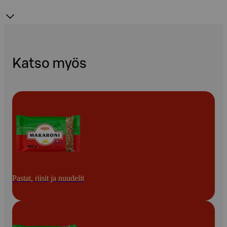
Katso myös
Pastat, riisit ja nuudelit