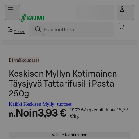
Hyppää sisältöön
Tuotteet
Ei valikoimassa
Keskisen Myllyn Kotimainen
Täysjyvä Tattarifusilli Pasta
250g
Kaikki Keskisen Mylly -tuotteet
vertailuhinta 15,72
Noin
3,93 €
15,72 €/kg
n.
€/kg
Valitse toimitustapa