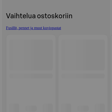
Vaihtelua ostoskoriin
Fusillit, pennet ja muut kuviopastat
Ohita listaus