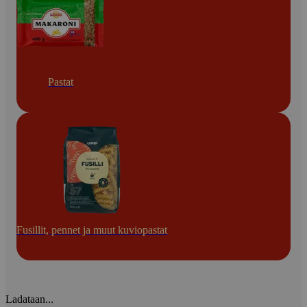
Pastat
Fusillit, pennet ja muut kuviopastat
Ladataan...