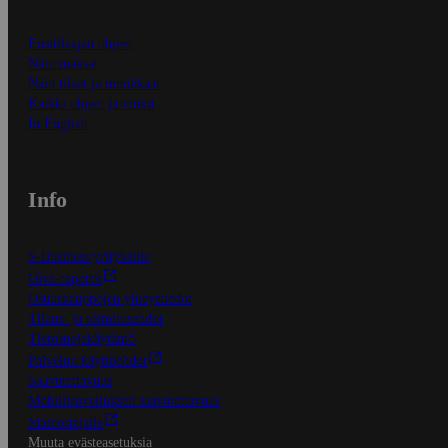
Ensitilaajan ohjeet
Näin maksat
Näin tilaat ja muokkaat
Kaikki ohjeet ja vinkit
In English
Info
S-Business yrityksille
Oiva-raportit
Osuuskauppojen yhteystiedot
Tilaus- ja toimitusehdot
Tietosuojakäytäntö
Palvelun käyttöehdot
Saavutettavuus
Mobiilisovelluksen saavutettavuus
Mainostajalle
Muuta evästeasetuksia