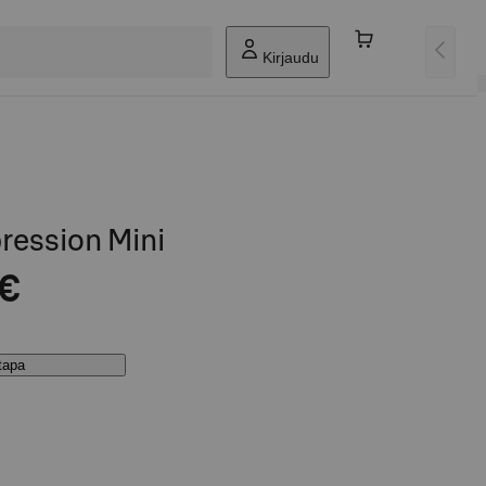
Kirjaudu
ression Mini
 €
stapa