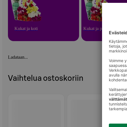
Kukat ja koti
Kukat ja puutarha
Ladataan...
Vaihtelua ostoskoriin
Ohita listaus