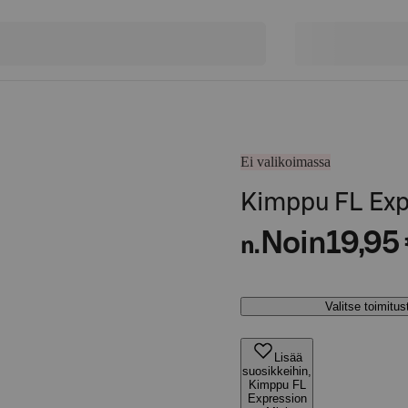
Ei valikoimassa
Kimppu FL Exp
Noin
19,95
n.
Valitse toimitu
Lisää
suosikkeihin,
Kimppu FL
Expression