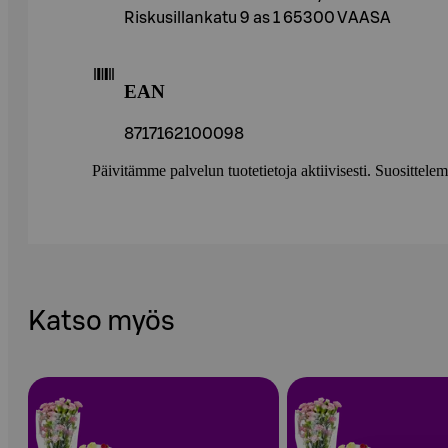
Riskusillankatu 9 as 1 65300 VAASA
EAN
8717162100098
Päivitämme palvelun tuotetietoja aktiivisesti. Suositte
Katso myös