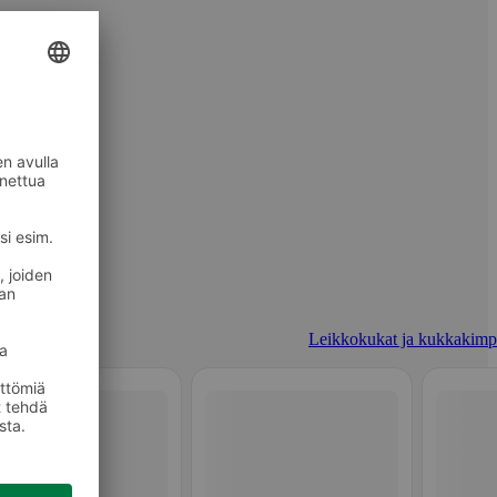
Leikkokukat ja kukkakimp