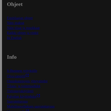
Ohjeet
Ensitilaajan ohjeet
Näin maksat
Näin tilaat ja muokkaat
Kaikki ohjeet ja vinkit
In English
Info
S-Business yrityksille
Oiva-raportit
Osuuskauppojen yhteystiedot
Tilaus- ja toimitusehdot
Tietosuojakäytäntö
Palvelun käyttöehdot
Saavutettavuus
Mobiilisovelluksen saavutettavuus