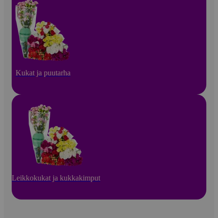
Kukat ja puutarha
Leikkokukat ja kukkakimput