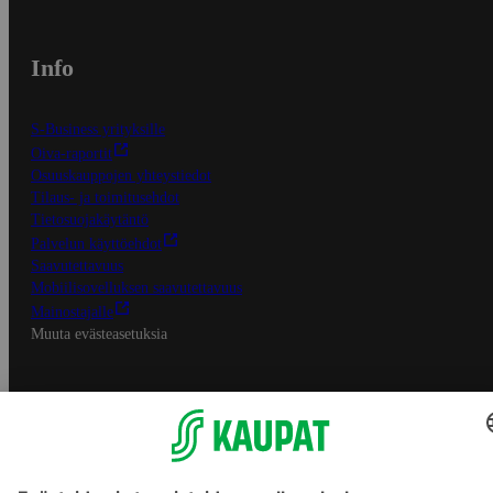
Info
S-Business yrityksille
Oiva-raportit
Osuuskauppojen yhteystiedot
Tilaus- ja toimitusehdot
Tietosuojakäytäntö
Palvelun käyttöehdot
Saavutettavuus
Mobiilisovelluksen saavutettavuus
Mainostajalle
Muuta evästeasetuksia
S-ryhmän palvelut
S-ryhmä