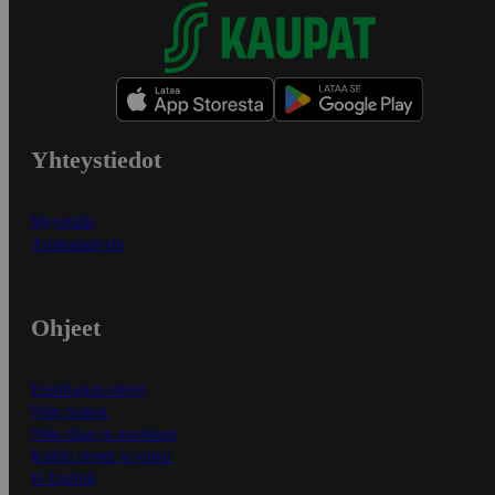
Yhteystiedot
Myymälät
Asiakaspalvelu
Ohjeet
Ensitilaajan ohjeet
Näin maksat
Näin tilaat ja muokkaat
Kaikki ohjeet ja vinkit
In English