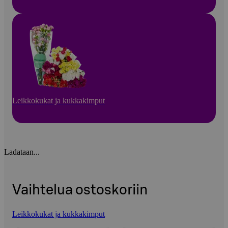
Leikkokukat ja kukkakimput
Ladataan...
Vaihtelua ostoskoriin
Leikkokukat ja kukkakimput
Ohita listaus