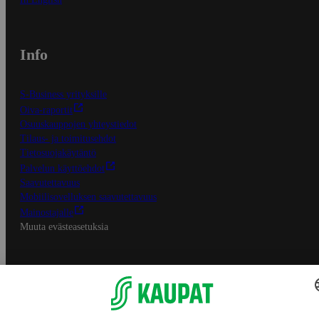
Info
S-Business yrityksille
Oiva-raportit
Osuuskauppojen yhteystiedot
Tilaus- ja toimitusehdot
Tietosuojakäytäntö
Palvelun käyttöehdot
Saavutettavuus
Mobiilisovelluksen saavutettavuus
Mainostajalle
Muuta evästeasetuksia
S-ryhmän palvelut