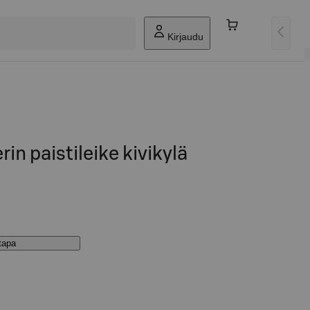
Kirjaudu
rin paistileike kivikylä
stapa