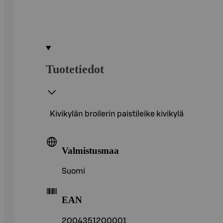
Tuotetiedot
Kivikylän broilerin paistileike kivikylä
Valmistusmaa
Suomi
EAN
2004351200001