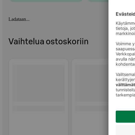
Ladataan...
Vaihtelua ostoskoriin
Ohita listaus