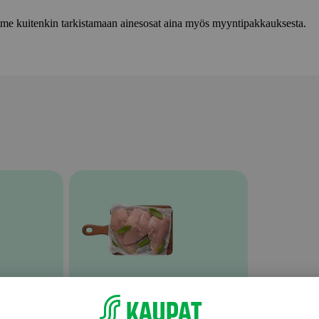
lemme kuitenkin tarkistamaan ainesosat aina myös myyntipakkauksesta.
Broileri, kana ja kalkkuna