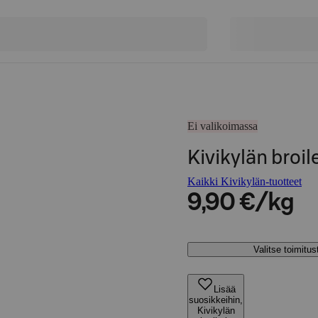
Ei valikoimassa
Kivikylän broile
Kaikki Kivikylän-tuotteet
9,90 €/kg
Valitse toimitu
Lisää
suosikkeihin,
Kivikylän