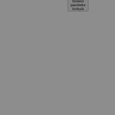
broilerin
paistileike
kivikylä