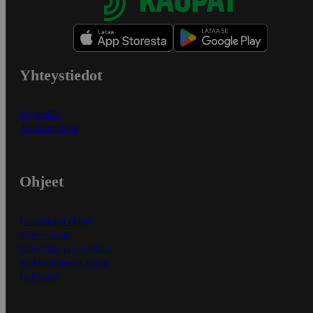
Yhteystiedot
Myymälät
Asiakaspalvelu
Ohjeet
Ensitilaajan ohjeet
Näin maksat
Näin tilaat ja muokkaat
Kaikki ohjeet ja vinkit
In English