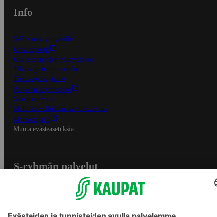
Info
S-Business yrityksille
Oiva-raportit
Osuuskauppojen yhteystiedot
Tilaus- ja toimitusehdot
Tietosuojakäytäntö
Palvelun käyttöehdot
Saavutettavuus
Mobiilisovelluksen saavutettavuus
Mainostajalle
Muuta evästeasetuksia
S-ryhmän palvelut
S-ryhmä
Asiakasomistajuus
Yhteishyvä Ruoka -sovellus