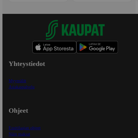
Yhteystiedot
Myymälät
Asiakaspalvelu
Ohjeet
Ensitilaajan ohjeet
Näin maksat