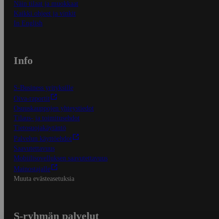
Näin tilaat ja muokkaat
Kaikki ohjeet ja vinkit
In English
Info
S-Business yrityksille
Oiva-raportit
Osuuskauppojen yhteystiedot
Tilaus- ja toimitusehdot
Tietosuojakäytäntö
Palvelun käyttöehdot
Saavutettavuus
Mobiilisovelluksen saavutettavuus
Mainostajalle
Muuta evästeasetuksia
S-ryhmän palvelut