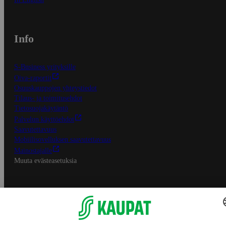
Info
S-Business yrityksille
Oiva-raportit
Osuuskauppojen yhteystiedot
Tilaus- ja toimitusehdot
Tietosuojakäytäntö
Palvelun käyttöehdot
Saavutettavuus
Mobiilisovelluksen saavutettavuus
Mainostajalle
Muuta evästeasetuksia
S-ryhmän palvelut