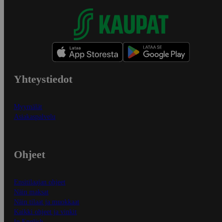
Yhteystiedot
Myymälät
Asiakaspalvelu
Ohjeet
Ensitilaajan ohjeet
Näin maksat
Näin tilaat ja muokkaat
Kaikki ohjeet ja vinkit
In English