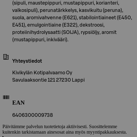
(sipuli, maustepippuri, mustapippuri, korianteri,
valkosipuli), perunatärkkelys, kasvikuitu (peruna),
suola, aromivahvenne (E621), stabilointiaineet (E450,
E451), emulgointiaine (E322), dekstroosi,
proteiinihydrolysaatti (SOIJA), rypsiöljy, aromit
(mustapippuri, inkivääri).
Yhteystiedot
Kivikylän Kotipalvaamo Oy
Savulaaksontie 121 27230 Lappi
EAN
6406300009738
Päivitämme palvelun tuotetietoja aktiivisesti. Suosittelemme
kuitenkin tarkistamaan ainesosat aina myös myyntipakkauksesta.