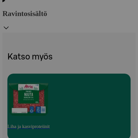
Ravintosisältö
Katso myös
Liha ja kasviproteiinit