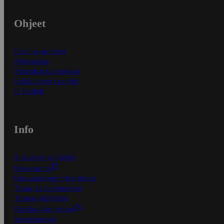
Ohjeet
Ensitilaajan ohjeet
Näin maksat
Näin tilaat ja muokkaat
Kaikki ohjeet ja vinkit
In English
Info
S-Business yrityksille
Oiva-raportit
Osuuskauppojen yhteystiedot
Tilaus- ja toimitusehdot
Tietosuojakäytäntö
Palvelun käyttöehdot
Saavutettavuus