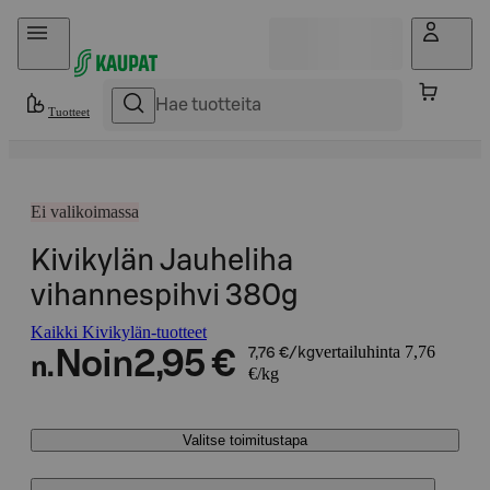
Hyppää sisältöön
Tuotteet
Ei valikoimassa
Kivikylän Jauheliha
vihannespihvi 380g
Kaikki Kivikylän-tuotteet
vertailuhinta 7,76
Noin
2,95 €
7,76 €/kg
n.
€/kg
Valitse toimitustapa