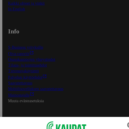
Kaikki ohjeet ja vinkit
In English
Info
S-Business yrityksille
Oiva-raportit
Osuuskauppojen yhteystiedot
Tilaus- ja toimitusehdot
Tietosuojakäytäntö
Palvelun käyttöehdot
Saavutettavuus
Mobiilisovelluksen saavutettavuus
Mainostajalle
Muuta evästeasetuksia
S-ryhmän palvelut