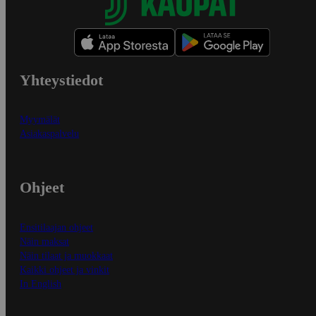
Yhteystiedot
Myymälät
Asiakaspalvelu
Ohjeet
Ensitilaajan ohjeet
Näin maksat
Näin tilaat ja muokkaat
Kaikki ohjeet ja vinkit
In English