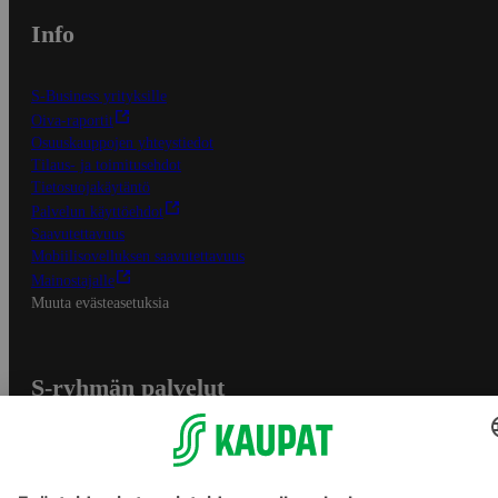
Info
S-Business yrityksille
Oiva-raportit
Osuuskauppojen yhteystiedot
Tilaus- ja toimitusehdot
Tietosuojakäytäntö
Palvelun käyttöehdot
Saavutettavuus
Mobiilisovelluksen saavutettavuus
Mainostajalle
Muuta evästeasetuksia
S-ryhmän palvelut
S-ryhmä
Asiakasomistajuus