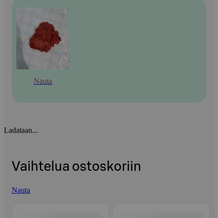
Nauta
Ladataan...
Vaihtelua ostoskoriin
Nauta
Ohita listaus