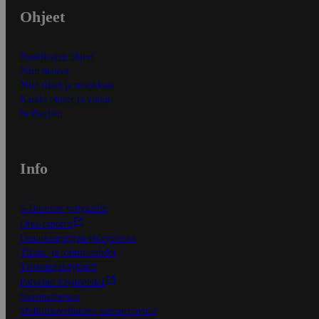
Ohjeet
Ensitilaajan ohjeet
Näin maksat
Näin tilaat ja muokkaat
Kaikki ohjeet ja vinkit
In English
Info
S-Business yrityksille
Oiva-raportit
Osuuskauppojen yhteystiedot
Tilaus- ja toimitusehdot
Tietosuojakäytäntö
Palvelun käyttöehdot
Saavutettavuus
Mobiilisovelluksen saavutettavuus