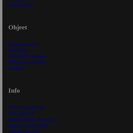
Asiakaspalvelu
Ohjeet
Ensitilaajan ohjeet
Näin maksat
Näin tilaat ja muokkaat
Kaikki ohjeet ja vinkit
In English
Info
S-Business yrityksille
Oiva-raportit
Osuuskauppojen yhteystiedot
Tilaus- ja toimitusehdot
Tietosuojakäytäntö