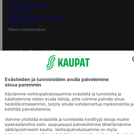
Palvelun käyttöehdot
Saavutettavuus
Mobiilisovelluksen saavutettavuus
Mainostajalle
Muuta evästeasetuksia
S-ryhmän palvelut
S-ryhmä
Asiakasomistajuus
Yhteishyvä Ruoka -sovellus
S-ostoslista -sovellus
Prisma.fi
Sokos.fi
S-Pankki
Yhteishyvä
Sokos Hotels
Raflaamo