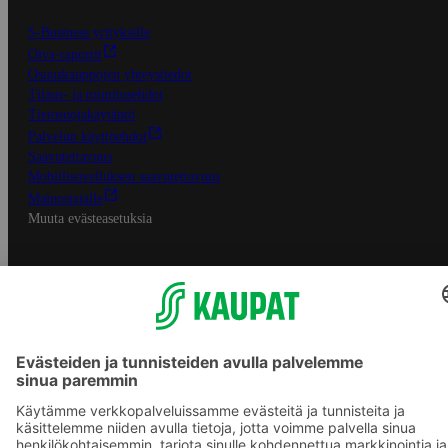
S-Business yrityksille
Oiva-raportit
Osuuskauppojen yhteystiedot
Tilaus- ja toimitusehdot
Tietosuojakäytäntö
Palvelun käyttöehdot
Saavutettavuus
Mobiilisovelluksen saavutettavuus
Mainostajalle
Muuta evästeasetuksia
S-ryhmän palvelut
S-ryhmä
Asiakasomistajuus
Yhteishyvä Ruoka -sovellus
S-ostoslista -sovellus
Prisma.fi