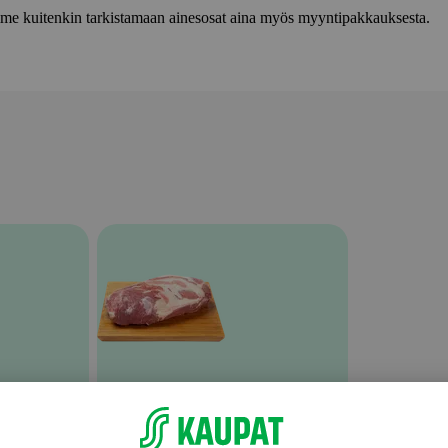
lemme kuitenkin tarkistamaan ainesosat aina myös myyntipakkauksesta.
Muu tuoreliha