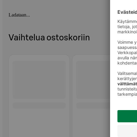
Ladataan...
Vaihtelua ostoskoriin
Ohita listaus