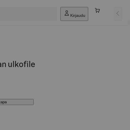
Kirjaudu
n ulkofile
stapa