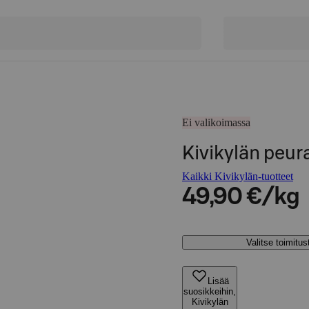
Ei valikoimassa
Kivikylän peura
Kaikki Kivikylän-tuotteet
49,90 €/kg
Valitse toimitu
Lisää
suosikkeihin,
Kivikylän