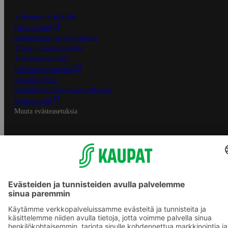
S-Business yrityksille
Oiva-raportit
Osuuskauppojen yhteystiedot
Tilaus- ja toimitusehdot
Tietosuojakäytäntö
Palvelun käyttöehdot
Saavutettavuus
Mobiilisovelluksen saavutettavuus
Mainostajalle
Muuta evästeasetuksia
S-ryhmän palvelut
S-ryhmä
Asiakasomistajuus
Yhteishyvä Ruoka -sovellus
S-ostoslista -sovellus
Prisma.fi