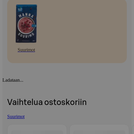
Suurimot
Ladataan...
Vaihtelua ostoskoriin
Suurimot
Ohita listaus