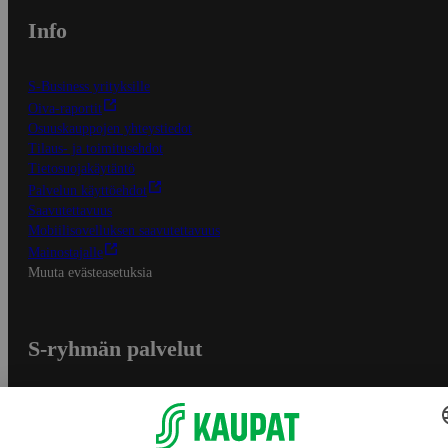
Info
S-Business yrityksille
Oiva-raportit
Osuuskauppojen yhteystiedot
Tilaus- ja toimitusehdot
Tietosuojakäytäntö
Palvelun käyttöehdot
Saavutettavuus
Mobiilisovelluksen saavutettavuus
Mainostajalle
Muuta evästeasetuksia
S-ryhmän palvelut
S-ryhmä
Asiakasomistajuus