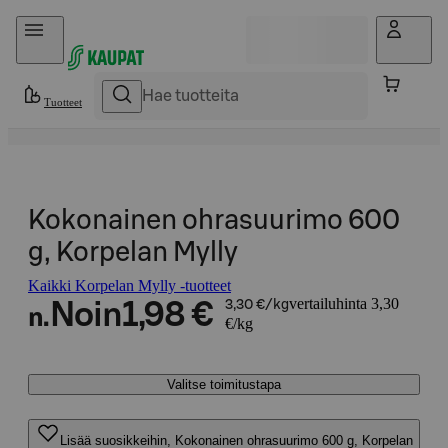
Hyppää sisältöön
Tuotteet
Kokonainen ohrasuurimo 600
g, Korpelan Mylly
Kaikki Korpelan Mylly -tuotteet
vertailuhinta 3,30
Noin
1,98 €
3,30 €/kg
n.
€/kg
Valitse toimitustapa
Lisää suosikkeihin, Kokonainen ohrasuurimo 600 g, Korpelan