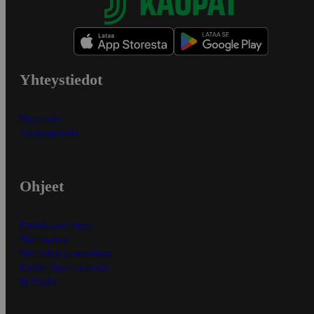
Yhteystiedot
Myymälät
Asiakaspalvelu
Ohjeet
Ensitilaajan ohjeet
Näin maksat
Näin tilaat ja muokkaat
Kaikki ohjeet ja vinkit
In English