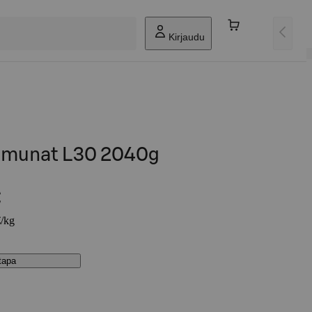
Kirjaudu
nmunat L30 2040g
€
€/kg
stapa