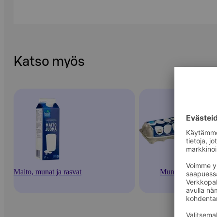
Katso myös
Maito, munat ja rasvat
Munat