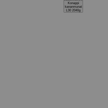
Konappi
kananmunat
L30 2040g