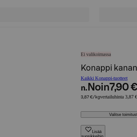
Ei valikoimassa
Konappi kana
Kaikki Konappi-tuotteet
Noin
7,90 
n.
vertailuhinta 3,87 
3,87 €/kg
Valitse toimitu
Lisää
suosikkeihin,