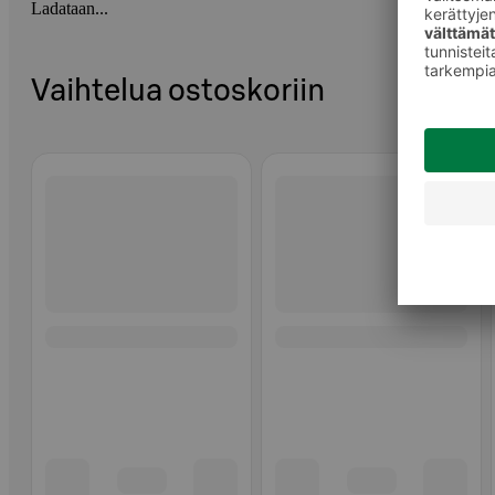
Ladataan...
Vaihtelua ostoskoriin
Ohita listaus