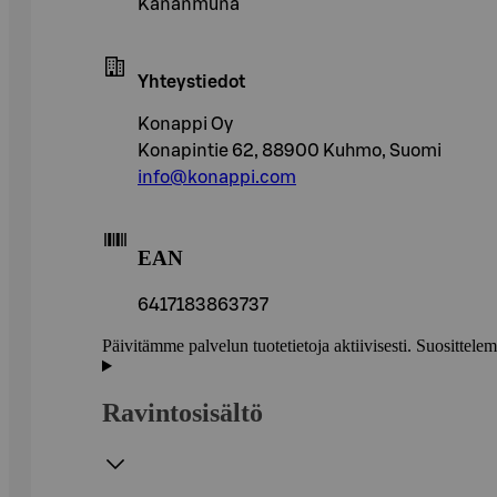
Kananmuna
Yhteystiedot
Konappi Oy
Konapintie 62, 88900 Kuhmo, Suomi
info@konappi.com
EAN
6417183863737
Päivitämme palvelun tuotetietoja aktiivisesti. Suositte
Ravintosisältö