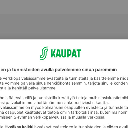
Virikekananmunat