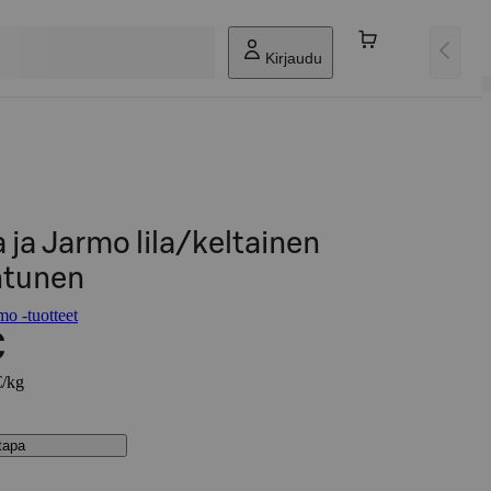
Kirjaudu
ja Jarmo lila/keltainen
ntunen
o -tuotteet
€
€/kg
stapa