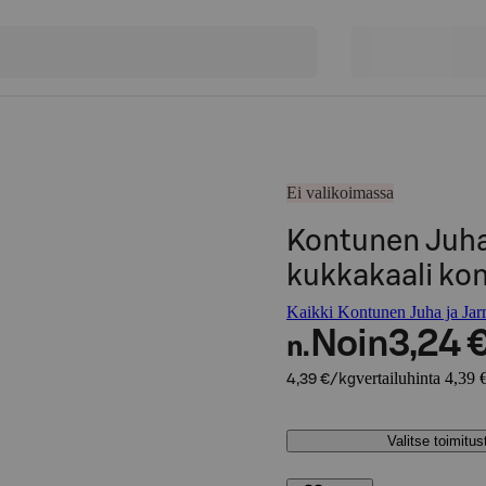
Ei valikoimassa
Kontunen Juha 
kukkakaali ko
Kaikki Kontunen Juha ja Jarm
Noin
3,24 
n.
vertailuhinta 4,39 
4,39 €/kg
Valitse toimitu