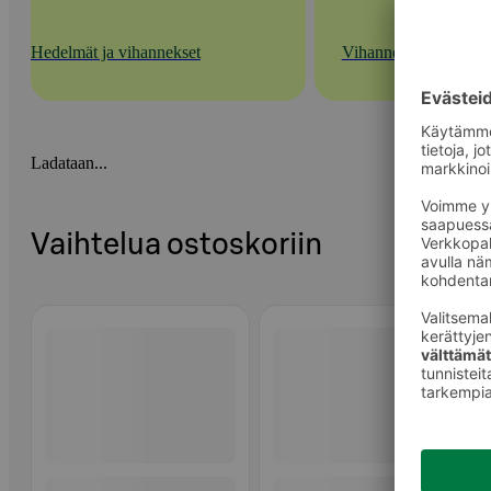
Hedelmät ja vihannekset
Vihannekset
Ladataan...
Vaihtelua ostoskoriin
Ohita listaus