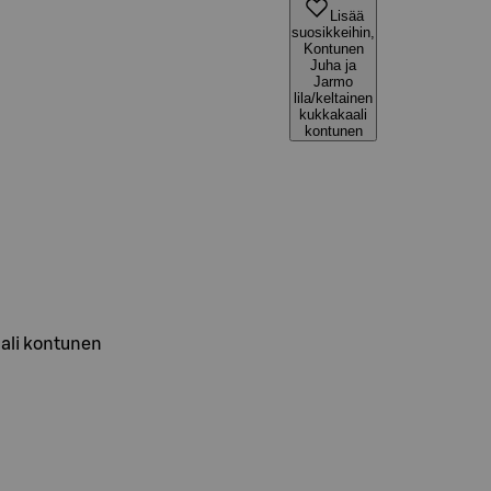
Lisää
suosikkeihin,
Kontunen
Juha ja
Jarmo
lila/keltainen
kukkakaali
kontunen
aali kontunen