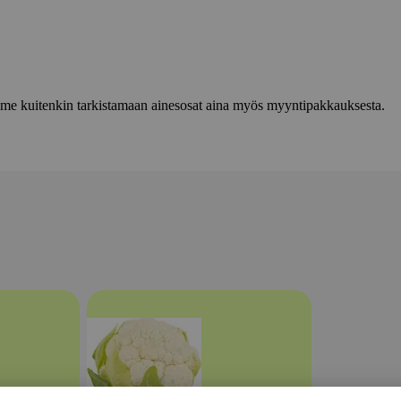
lemme kuitenkin tarkistamaan ainesosat aina myös myyntipakkauksesta.