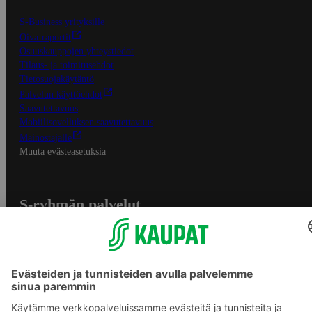
S-Business yrityksille
Oiva-raportit
Osuuskauppojen yhteystiedot
Tilaus- ja toimitusehdot
Tietosuojakäytäntö
Palvelun käyttöehdot
Saavutettavuus
Mobiilisovelluksen saavutettavuus
Mainostajalle
Muuta evästeasetuksia
S-ryhmän palvelut
S-ryhmä
Asiakasomistajuus
Yhteishyvä Ruoka -sovellus
S-ostoslista -sovellus
Prisma.fi