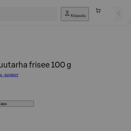
Kirjaudu
uutarha frisee 100 g
 -tuotteet
stapa