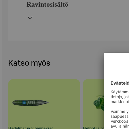
Ravintosisältö
Katso myös
Hedelmät ja vihannekset
Helpot ja nopeat kasvisra