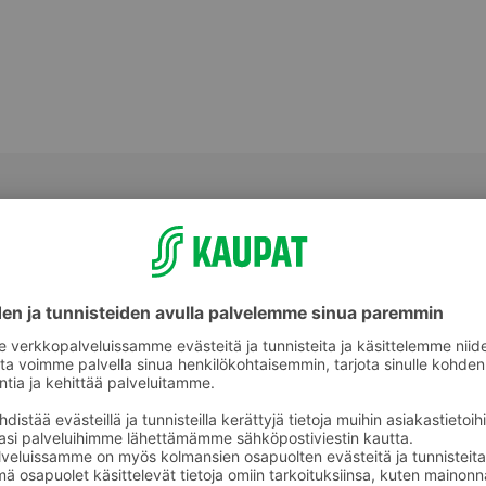
tkaisut
Leikatut ja pilkotut salaatit