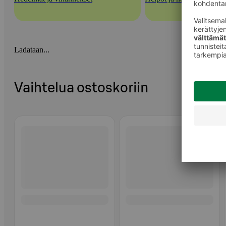
Ladataan...
Vaihtelua ostoskoriin
Ohita listaus