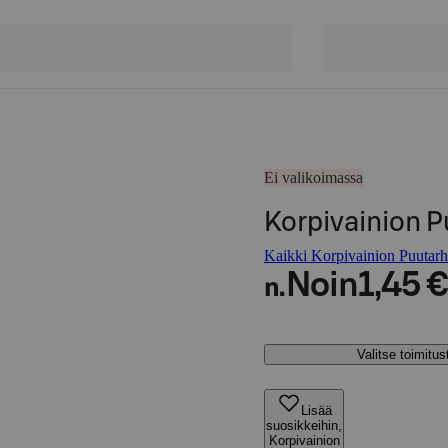
Ei valikoimassa
Korpivainion P
Kaikki Korpivainion Puutarha
Noin
1,45 €
n.
Valitse toimitu
Lisää
suosikkeihin,
Korpivainion